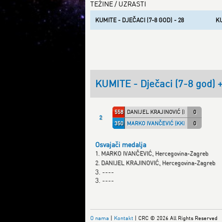
TEŽINE / UZRASTI
KUMITE - DJEČACI (7-8 GOD) - 28
KU
KUMITE - Dječaci (7-8 god) 
558
DANIJEL KRAJINOVIĆ (KKHZG)
0
2
350
MARKO IVANČEVIĆ (KKHZG)
0
Osvajači medalja
1. MARKO IVANČEVIĆ, Hercegovina-Zagreb
2. DANIJEL KRAJINOVIĆ, Hercegovina-Zagreb
3. ----
3. ----
O nama
|
Kontakt
| CRC © 2026 All Rights Reserved