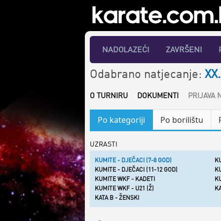
NADOLAZEĆI
ZAVRŠENI
Odabrano natjecanje:
XX.
O TURNIRU
DOKUMENTI
PRIJAVA 
Po kategoriji
Po borilištu
UZRASTI
KUMITE - DJEČACI (7-8 GOD)
KU
KUMITE - DJEČACI (11-12 GOD)
KU
KUMITE WKF - KADETI
K
KUMITE WKF - U21 (Ž)
KA
KATA B - ŽENSKI