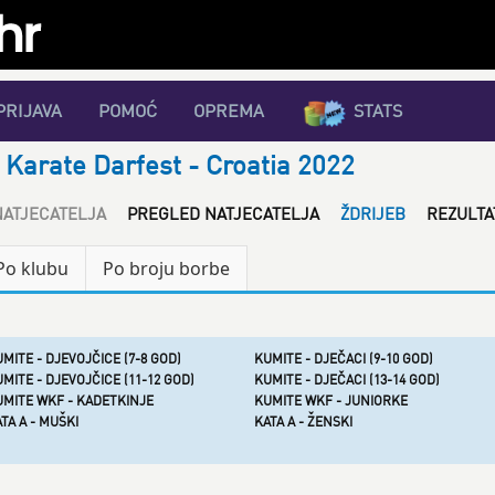
PRIJAVA
POMOĆ
OPREMA
STATS
 Karate Darfest - Croatia 2022
NATJECATELJA
PREGLED NATJECATELJA
ŽDRIJEB
REZULTA
Po klubu
Po broju borbe
MITE - DJEVOJČICE (7-8 GOD)
KUMITE - DJEČACI (9-10 GOD)
MITE - DJEVOJČICE (11-12 GOD)
KUMITE - DJEČACI (13-14 GOD)
UMITE WKF - KADETKINJE
KUMITE WKF - JUNIORKE
TA A - MUŠKI
KATA A - ŽENSKI