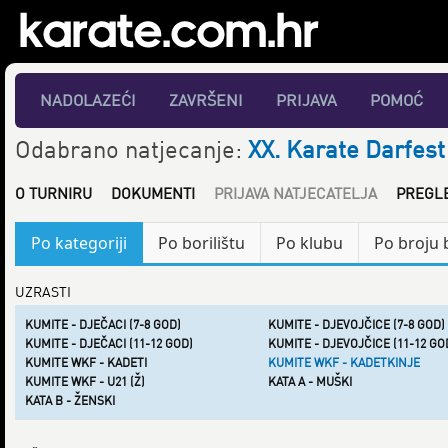
NADOLAZEĆI
ZAVRŠENI
PRIJAVA
POMOĆ
Odabrano natjecanje:
XX. Karate Darfest
O TURNIRU
DOKUMENTI
PRIJAVA NATJECATELJA
PREGL
Po kategoriji
Po borilištu
Po klubu
Po broju 
UZRASTI
KUMITE - DJEČACI (7-8 GOD)
KUMITE - DJEVOJČICE (7-8 GOD)
KUMITE - DJEČACI (11-12 GOD)
KUMITE - DJEVOJČICE (11-12 GO
KUMITE WKF - KADETI
KUMITE WKF - KADETKINJE
KUMITE WKF - U21 (Ž)
KATA A - MUŠKI
KATA B - ŽENSKI