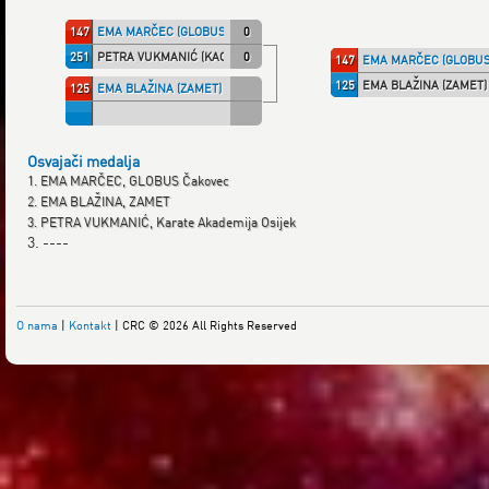
147
EMA MARČEC (GLOBUS)
0
251
PETRA VUKMANIĆ (KAO)
0
147
EMA MARČEC (GLOBUS
125
EMA BLAŽINA (ZAMET)
125
EMA BLAŽINA (ZAMET)
Osvajači medalja
1. EMA MARČEC, GLOBUS Čakovec
2. EMA BLAŽINA, ZAMET
3. PETRA VUKMANIĆ, Karate Akademija Osijek
3. ----
O nama
|
Kontakt
| CRC © 2026 All Rights Reserved