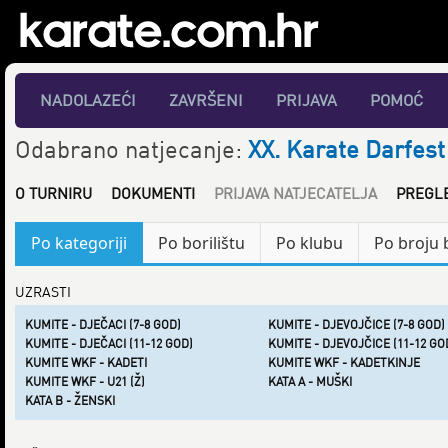
NADOLAZEĆI
ZAVRŠENI
PRIJAVA
POMOĆ
Odabrano natjecanje:
XX. Karate Darfest
O TURNIRU
DOKUMENTI
PRIJAVA NATJECATELJA
PREGL
Po kategoriji
Po borilištu
Po klubu
Po broju 
UZRASTI
KUMITE - DJEČACI (7-8 GOD)
KUMITE - DJEVOJČICE (7-8 GOD)
KUMITE - DJEČACI (11-12 GOD)
KUMITE - DJEVOJČICE (11-12 GO
KUMITE WKF - KADETI
KUMITE WKF - KADETKINJE
KUMITE WKF - U21 (Ž)
KATA A - MUŠKI
KATA B - ŽENSKI