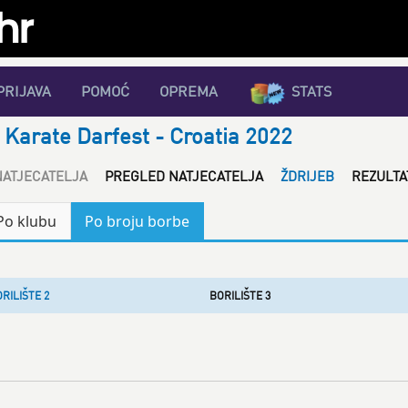
PRIJAVA
POMOĆ
OPREMA
STATS
 Karate Darfest - Croatia 2022
NATJECATELJA
PREGLED NATJECATELJA
ŽDRIJEB
REZULTA
Po klubu
Po broju borbe
RILIŠTE 2
BORILIŠTE 3