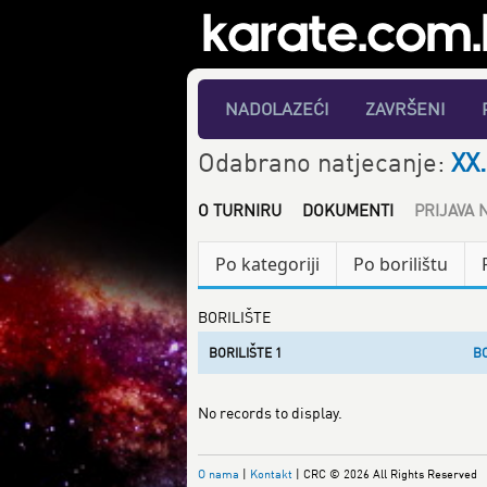
NADOLAZEĆI
ZAVRŠENI
Odabrano natjecanje:
XX.
O TURNIRU
DOKUMENTI
PRIJAVA 
Po kategoriji
Po borilištu
BORILIŠTE
BORILIŠTE 1
BO
No records to display.
O nama
|
Kontakt
| CRC © 2026 All Rights Reserved