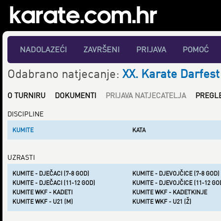
NADOLAZEĆI
ZAVRŠENI
PRIJAVA
POMOĆ
Odabrano natjecanje:
XX. Karate Darfest
O TURNIRU
DOKUMENTI
PRIJAVA NATJECATELJA
PREGL
DISCIPLINE
KUMITE
KATA
UZRASTI
KUMITE - DJEČACI (7-8 GOD)
KUMITE - DJEVOJČICE (7-8 GOD)
KUMITE - DJEČACI (11-12 GOD)
KUMITE - DJEVOJČICE (11-12 GO
KUMITE WKF - KADETI
KUMITE WKF - KADETKINJE
KUMITE WKF - U21 (M)
KUMITE WKF - U21 (Ž)