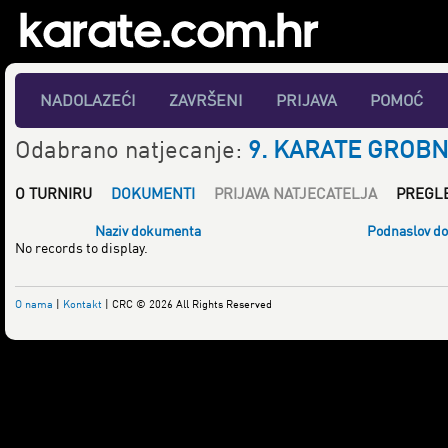
NADOLAZEĆI
ZAVRŠENI
PRIJAVA
POMOĆ
Odabrano natjecanje:
9. KARATE GROB
O TURNIRU
DOKUMENTI
PRIJAVA NATJECATELJA
PREGL
Naziv dokumenta
Podnaslov d
No records to display.
O nama
|
Kontakt
| CRC © 2026 All Rights Reserved