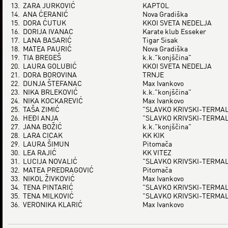
13.
ZARA JURKOVIĆ
KAPTOL
14.
ANA ĆERANIĆ
Nova Gradiška
15.
DORA ĆUTUK
KKOI SVETA NEDELJA
16.
DORIJA IVANAC
Karate klub Esseker
17.
LANA BASARIĆ
Tigar Sisak
18.
MATEA PAURIĆ
Nova Gradiška
19.
TIA BREGEŠ
k.k."konjščina"
20.
LAURA GOLUBIĆ
KKOI SVETA NEDELJA
21.
DORA BOROVINA
TRNJE
22.
DUNJA ŠTEFANAC
Max Ivankovo
23.
NIKA BRLEKOVIĆ
k.k."konjščina"
24.
NIKA KOCKAREVIĆ
Max Ivankovo
25.
TAŠA ZIMIĆ
"SLAVKO KRIVSKI-TERMA
26.
HEĐI ANJA
"SLAVKO KRIVSKI-TERMA
27.
JANA BOŽIĆ
k.k."konjščina"
28.
LARA CICAK
KK KIK
29.
LAURA ŠIMUN
Pitomača
30.
LEA RAJIĆ
KK VITEZ
31.
LUCIJA NOVALIĆ
"SLAVKO KRIVSKI-TERMA
32.
MATEA PREDRAGOVIĆ
Pitomača
33.
NIKOL ŽIVKOVIĆ
Max Ivankovo
34.
TENA PINTARIĆ
"SLAVKO KRIVSKI-TERMA
35.
TENA MILKOVIĆ
"SLAVKO KRIVSKI-TERMA
36.
VERONIKA KLARIĆ
Max Ivankovo