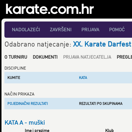
NADOLAZEĆI
ZAVRŠENI
PRIJAVA
POMOĆ
Odabrano natjecanje:
XX. Karate Darfest
O TURNIRU
DOKUMENTI
PRIJAVA NATJECATELJA
PREGL
DISCIPLINE
KUMITE
KATA
NAČIN PRIKAZA
POJEDINAČNI REZULTATI
REZULTATI PO SKUPINAMA
KATA A - muški
Ime i prezime
Klub