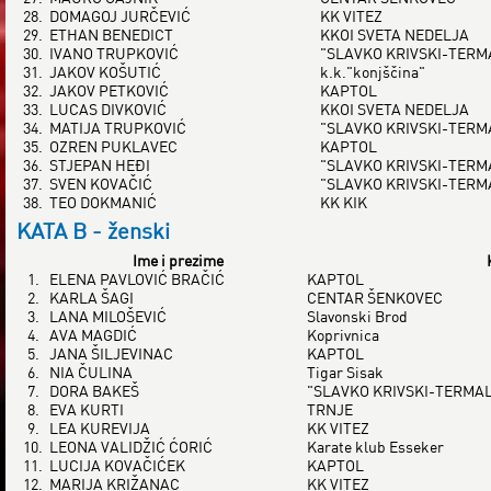
28.
DOMAGOJ JURČEVIĆ
KK VITEZ
29.
ETHAN BENEDICT
KKOI SVETA NEDELJA
30.
IVANO TRUPKOVIĆ
"SLAVKO KRIVSKI-TER
31.
JAKOV KOŠUTIĆ
k.k."konjščina"
32.
JAKOV PETKOVIĆ
KAPTOL
33.
LUCAS DIVKOVIĆ
KKOI SVETA NEDELJA
34.
MATIJA TRUPKOVIĆ
"SLAVKO KRIVSKI-TER
35.
OZREN PUKLAVEC
KAPTOL
36.
STJEPAN HEĐI
"SLAVKO KRIVSKI-TER
37.
SVEN KOVAČIĆ
"SLAVKO KRIVSKI-TER
38.
TEO DOKMANIĆ
KK KIK
KATA B - ženski
Ime i prezime
1.
ELENA PAVLOVIĆ BRAČIĆ
KAPTOL
2.
KARLA ŠAGI
CENTAR ŠENKOVEC
3.
LANA MILOŠEVIĆ
Slavonski Brod
4.
AVA MAGDIĆ
Koprivnica
5.
JANA ŠILJEVINAC
KAPTOL
6.
NIA ČULINA
Tigar Sisak
7.
DORA BAKEŠ
"SLAVKO KRIVSKI-TERMA
8.
EVA KURTI
TRNJE
9.
LEA KUREVIJA
KK VITEZ
10.
LEONA VALIDŽIĆ ĆORIĆ
Karate klub Esseker
11.
LUCIJA KOVAČIĆEK
KAPTOL
12.
MARIJA KRIŽANAC
KK VITEZ