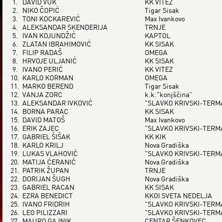
1.
DAVID VUK
KK VITEZ
2.
NIKO ČOPIĆ
Tigar Sisak
3.
TONI KOCKAREVIĆ
Max Ivankovo
4.
ALEKSANDAR SKENDERIJA
TRNJE
5.
IVAN KOJUNDŽIĆ
KAPTOL
6.
ZLATAN IBRAHIMOVIĆ
KK SISAK
7.
FILIP RADAŠ
OMEGA
8.
HRVOJE ULJANIĆ
KK SISAK
9.
IVANO PERIĆ
KK VITEZ
10.
KARLO KORMAN
OMEGA
11.
MARKO BEREND
Tigar Sisak
12.
VANJA ZORC
k.k."konjščina"
13.
ALEKSANDAR IVKOVIĆ
"SLAVKO KRIVSKI-TER
14.
BORNA PARAC
KK SISAK
15.
DAVID MATOŠ
Max Ivankovo
16.
ERIK ZAJEC
"SLAVKO KRIVSKI-TER
17.
GABRIEL ŠIŠAK
KK KIK
18.
KARLO KRILJ
Nova Gradiška
19.
LUKAS VLAHOVIĆ
"SLAVKO KRIVSKI-TER
20.
MATIJA ĆERANIĆ
Nova Gradiška
21.
PATRIK ŽUPAN
TRNJE
22.
DORIJAN ŠUGH
Nova Gradiška
23.
GABRIEL RACAN
KK SISAK
24.
EZRA BENEDICT
KKOI SVETA NEDELJA
25.
IVANO FRIDRIH
"SLAVKO KRIVSKI-TER
26.
LEO PILIZZARI
"SLAVKO KRIVSKI-TER
27.
MAURO GAJNIK
CENTAR ŠENKOVEC