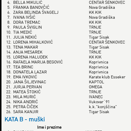
4.
BELLA MIKULIĆ
CENTAR ŠENKOVEC
5.
FRANKA BANOVČIĆ
Nova Gradiška
6.
ZARA BELINDA ŠVAGELJ
KK KIK
7.
IVANA IVŠIĆ
Nova Gradiška
8.
DORA TREMAC
KK KIK
9.
PAULA ŠVIGLIN
TRNJE
10.
TIA MEDIĆ
TRNJE
11.
JULIA NEKIĆ
Tigar Sisak
12.
LORENA MIHALKOVIĆ
CENTAR ŠENKOVEC
13.
TENA MAKAR
Tigar Sisak
14.
ANJA MESAREK
TRNJE
15.
LORENA HALUDEK
KK KIK
16.
RAFAELA MARIJA BEGOVIĆ
Koprivnica
17.
TEA BRINC
Koprivnica
18.
DONATELA LAZAR
Koprivnica
19.
EMA IVKOVIĆ
Karate klub Esseker
20.
JANA ŠILJEVINAC
KAPTOL
21.
JURJA PERVAN
OMEGA
22.
MATEA ŠTOKIĆ
TRNJE
23.
MILA MURIĆ
IVANEC
24.
NIKA ANDRIĆ
Vukovar`91
25.
PETRA ČIČEK
k.k."konjščina"
26.
SARA KANJIR
Tigar Sisak
KATA B - muški
Ime i prezime