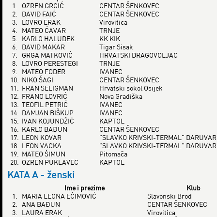
1.
OZREN GRGIĆ
CENTAR ŠENKOVEC
2.
DAVID FAIĆ
CENTAR ŠENKOVEC
3.
LOVRO ERAK
Virovitica
4.
MATEO ĆAVAR
TRNJE
5.
KARLO HALUDEK
KK KIK
6.
DAVID MAKAR
Tigar Sisak
7.
GRGA MATKOVIĆ
HRVATSKI DRAGOVOLJAC
8.
LOVRO PERESTEGI
TRNJE
9.
MATEO FODER
IVANEC
10.
NIKO ŠAGI
CENTAR ŠENKOVEC
11.
FRAN SELIGMAN
Hrvatski sokol Osijek
12.
FRANO LOVRIĆ
Nova Gradiška
13.
TEOFIL PETRIĆ
IVANEC
14.
DAMJAN BIŠKUP
IVANEC
15.
IVAN KOJUNDŽIĆ
KAPTOL
16.
KARLO BAĐUN
CENTAR ŠENKOVEC
17.
LEON KOVAR
"SLAVKO KRIVSKI-TERMAL" DARUVAR
18.
LEON VACKA
"SLAVKO KRIVSKI-TERMAL" DARUVAR
19.
MATEO ŠIMUN
Pitomača
20.
OZREN PUKLAVEC
KAPTOL
KATA A - ženski
Ime i prezime
Klub
1.
MARIA LEONA EĆIMOVIĆ
Slavonski Brod
2.
ANA BAĐUN
CENTAR ŠENKOVEC
3.
LAURA ERAK
Virovitica