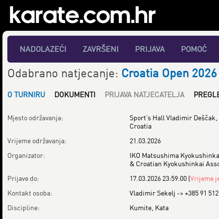
NADOLAZEĆI
ZAVRŠENI
PRIJAVA
POMOĆ
Odabrano natjecanje:
Croatia Open 2026
O TURNIRU
DOKUMENTI
PRIJAVA NATJECATELJA
PREGL
Mjesto održavanja:
Sport’s Hall Vladimir Deščak,
Croatia
Vrijeme održavanja:
21.03.2026
Organizator:
IKO Matsushima Kyokushinkai
& Croatian Kyokushinkai Asso
Prijave do:
17.03.2026 23:59:00
(
Vrijeme j
Kontakt osoba:
Vladimir Sekelj -> +385 91 51
Discipline:
Kumite, Kata