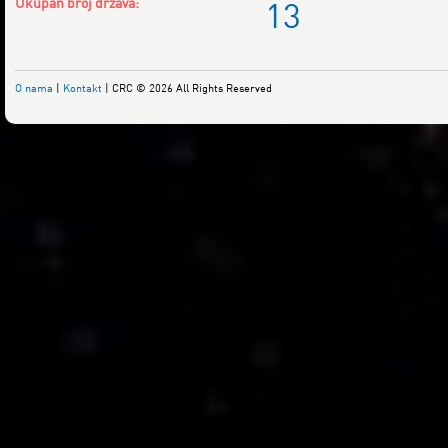
Ukupan broj država:
13
O nama
|
Kontakt
| CRC © 2026 All Rights Reserved